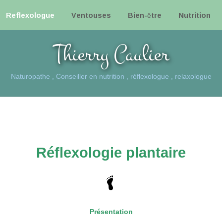
Reflexologue
Ventouses
Bien-être
Nutrition
Thierry Caulier
Naturopathe , Conseiller en nutrition , réflexologue , relaxologue
Réflexologie plantaire
Présentation