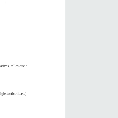
uratives, telles que :
)
algie,torticolis,etc)